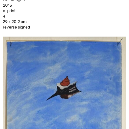
2013
c-print
4
29 x 20.2 cm
reverse signed