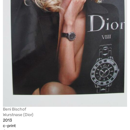
Beni Bischof
Wurstnase (Dior)
2013
c-print