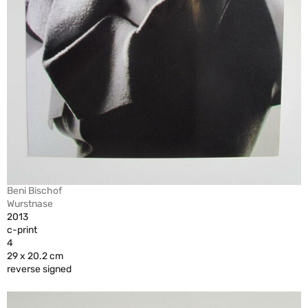
Beni Bischof
Wurstnase
2013
c-print
4
29 x 20.2 cm
reverse signed