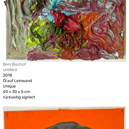
Beni Bischof
untitled
2018
Öl auf Leinwand
Unique
40 x 30 x 5 cm
rückseitig signiert