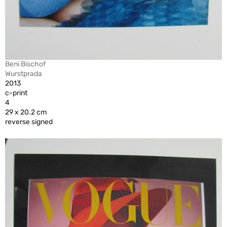
Beni Bischof
Wurstprada
2013
c-print
4
29 x 20.2 cm
reverse signed