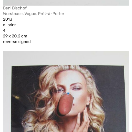
Beni Bischof
Wurstnase, Vogue, Prêt-à-Porter
2013
c-print
4
29 x 20.2 cm
reverse signed