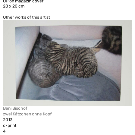
OP on magazin cover
28 x 20 cm
Other works of this artist
Beni Bischof
zwei Kätzchen ohne Kopf
2013
c-print
4