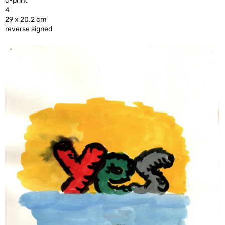
c-print
4
29 x 20.2 cm
reverse signed