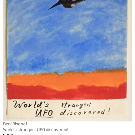
Beni Bischof
World’s strangest UFO discovered!