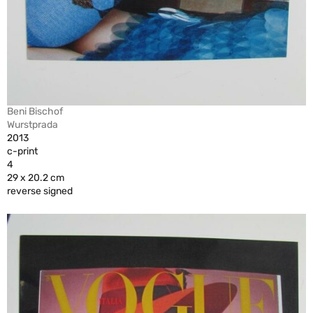
Beni Bischof
Wurstprada
2013
c-print
4
29 x 20.2 cm
reverse signed