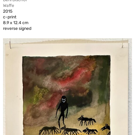
Waffe
2015
c-print
8.9 x 12.4 cm
reverse signed