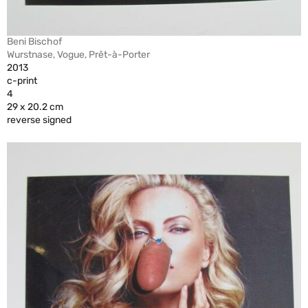
Beni Bischof
Wurstnase, Vogue, Prêt-à-Porter
2013
c-print
4
29 x 20.2 cm
reverse signed