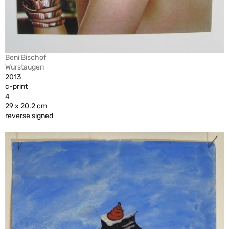
Beni Bischof
Wurstaugen
2013
c-print
4
29 x 20.2 cm
reverse signed