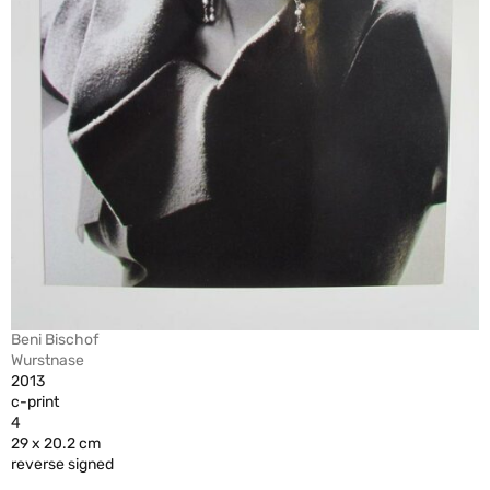
Beni Bischof
Wurstnase
2013
c-print
4
29 x 20.2 cm
reverse signed