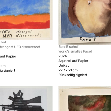
chof
Beni Bischof
strangest UFO discovered!
World’s smalles Face!
2024
 auf Papier
Aquarell auf Papier
Unikat
1 cm
29.7 x 21 cm
g signiert
Rückseitig signiert