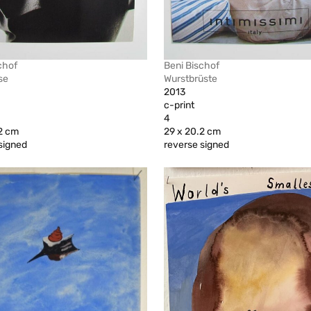
chof
Beni Bischof
se
Wurstbrüste
2013
c-print
4
2 cm
29 x 20.2 cm
signed
reverse signed