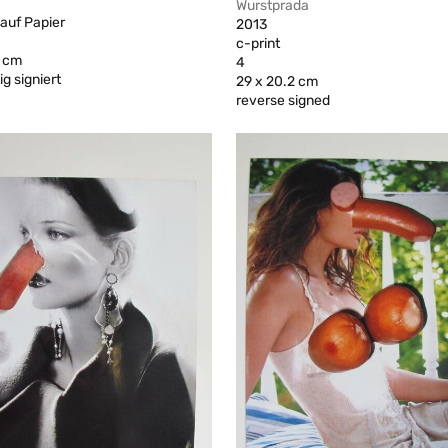
Wurstprada
 auf Papier
2013
c-print
1 cm
4
g signiert
29 x 20.2 cm
reverse signed