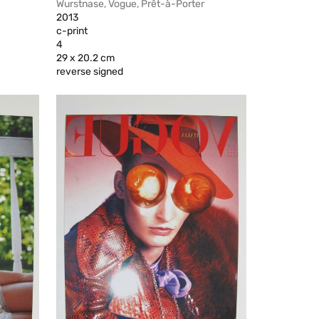
Wurstnase, Vogue, Prêt-à-Porter
2013
c-print
4
29 x 20.2 cm
reverse signed