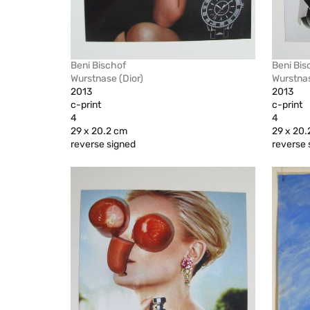
Beni Bischof
Beni Bis
Wurstnase (Dior)
Wurstna
2013
2013
c-print
c-print
4
4
29 x 20.2 cm
29 x 20.
reverse signed
reverse 