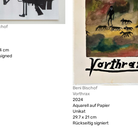
chof
.4 cm
signed
Beni Bischof
Vorthrax
2024
Aquarell auf Papier
Unikat
29.7 x 21 cm
Rückseitig signiert