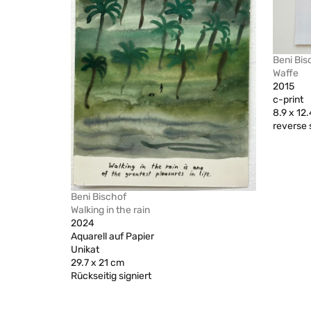
Beni Bis
Waffe
2015
c-print
8.9 x 12
reverse 
Beni Bischof
Walking in the rain
2024
Aquarell auf Papier
Unikat
29.7 x 21 cm
Rückseitig signiert