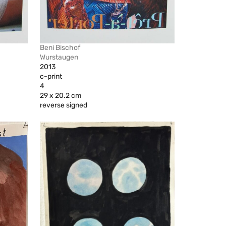
Beni Bischof
Wurstaugen
2013
c-print
4
29 x 20.2 cm
reverse signed