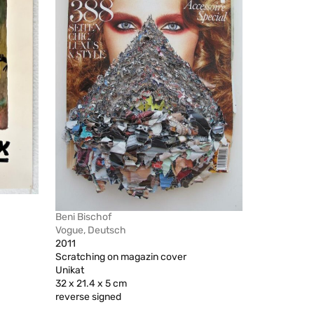
Beni Bischof
Vogue, Deutsch
2011
Scratching on magazin cover
Unikat
32 x 21.4 x 5 cm
reverse signed