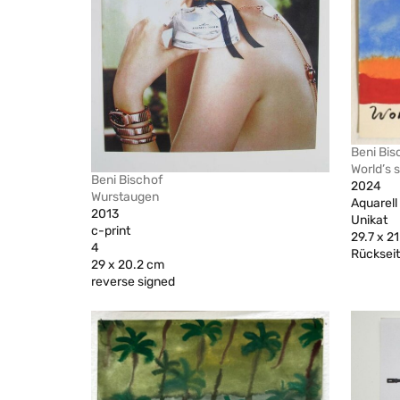
Beni Bis
World’s 
Beni Bischof
2024
Wurstaugen
Aquarell
2013
Unikat
c-print
29.7 x 2
4
Rückseiti
29 x 20.2 cm
reverse signed