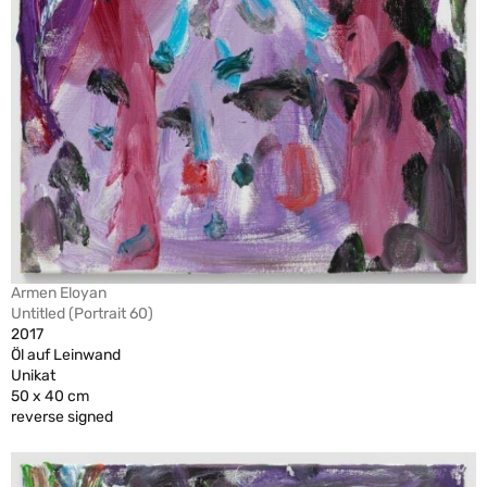
Armen Eloyan
Untitled (Portrait 60)
2017
Öl auf Leinwand
Unikat
50 x 40 cm
reverse signed