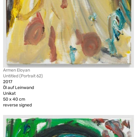
Armen Eloyan
Untitled (Portrait 62)
2017
Öl auf Leinwand
Unikat
50 x 40 cm
reverse signed