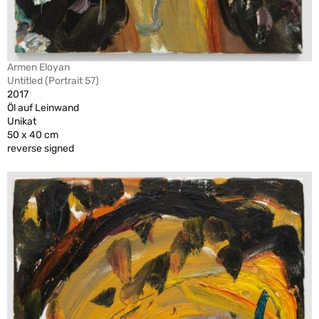
Armen Eloyan
Untitled (Portrait 57)
2017
Öl auf Leinwand
Unikat
50 x 40 cm
reverse signed