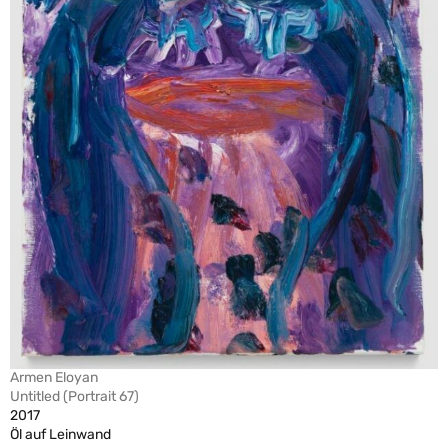
Armen Eloyan
Untitled (Portrait 67)
2017
Öl auf Leinwand