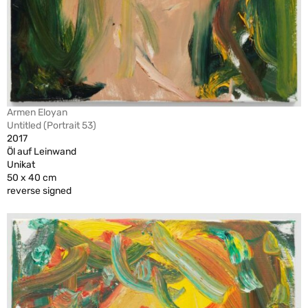
Armen Eloyan
Untitled (Portrait 53)
2017
Öl auf Leinwand
Unikat
50 x 40 cm
reverse signed