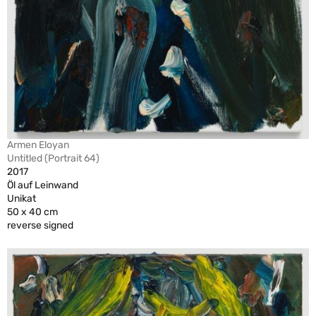
Armen Eloyan
Untitled (Portrait 64)
2017
Öl auf Leinwand
Unikat
50 x 40 cm
reverse signed