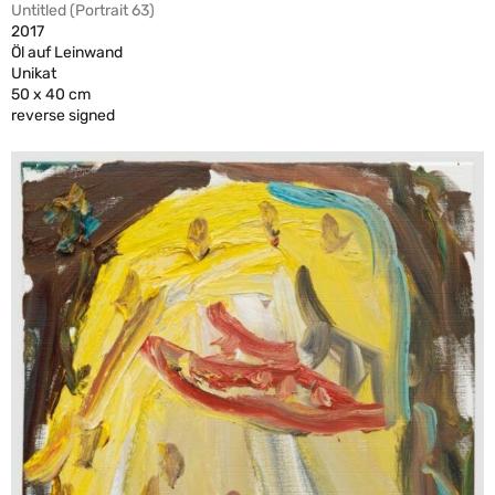
Untitled (Portrait 63)
2017
Öl auf Leinwand
Unikat
50 x 40 cm
reverse signed