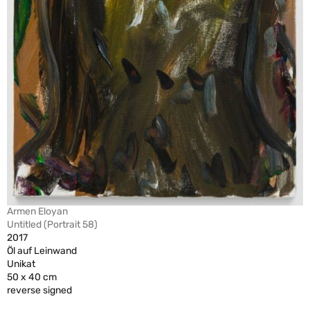
Armen Eloyan
Untitled (Portrait 58)
2017
Öl auf Leinwand
Unikat
50 x 40 cm
reverse signed