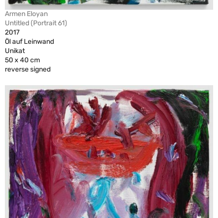
Armen Eloyan
Untitled (Portrait 61)
2017
Öl auf Leinwand
Unikat
50 x 40 cm
reverse signed