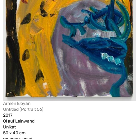
Armen Eloyan
Untitled (Portrait 56)
2017
Öl auf Leinwand
Unikat
50 x 40 cm
reverse signed