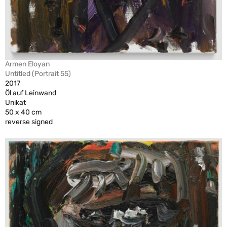
Armen Eloyan
Untitled (Portrait 55)
2017
Öl auf Leinwand
Unikat
50 x 40 cm
reverse signed