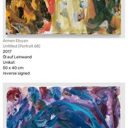
Armen Eloyan
Untitled (Portrait 68)
2017
Öl auf Leinwand
Unikat
50 x 40 cm
reverse signed