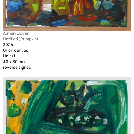
Armen Eloyan
Untitled (Pumpkin)
2026
Oil on canvas
Unikat
40 x 30 cm
reverse signed