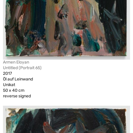
Armen Eloyan
Untitled (Portrait 65)
2017
Öl auf Leinwand
Unikat
50 x 40 cm
reverse signed