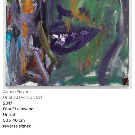
Armen Eloyan
Untitled (Portrait 59)
2017
Öl auf Leinwand
Unikat
50 x 40 cm
reverse signed