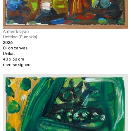
Armen Eloyan
Untitled (Pumpkin)
2026
Oil on canvas
Unikat
40 x 30 cm
reverse signed