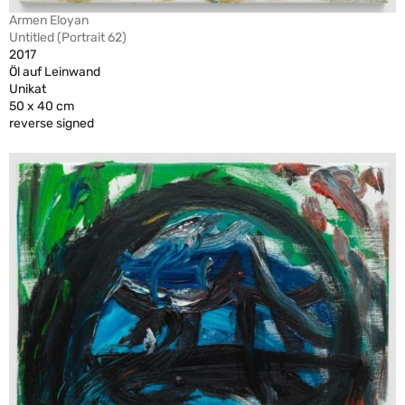
Armen Eloyan
Untitled (Portrait 62)
2017
Öl auf Leinwand
Unikat
50 x 40 cm
reverse signed