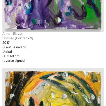
Armen Eloyan
Untitled (Portrait 69)
2017
Öl auf Leinwand
Unikat
50 x 40 cm
reverse signed