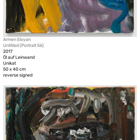
Armen Eloyan
Untitled (Portrait 56)
2017
Öl auf Leinwand
Unikat
50 x 40 cm
reverse signed