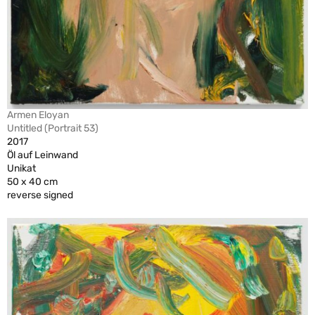
Armen Eloyan
Untitled (Portrait 53)
2017
Öl auf Leinwand
Unikat
50 x 40 cm
reverse signed