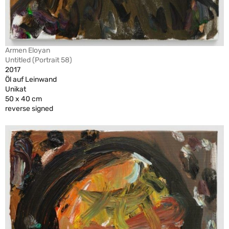
Armen Eloyan
Untitled (Portrait 58)
2017
Öl auf Leinwand
Unikat
50 x 40 cm
reverse signed