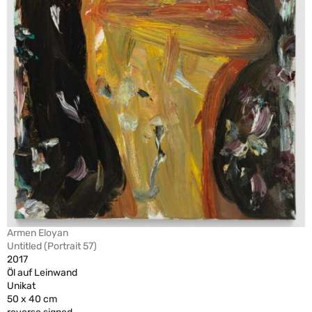
Armen Eloyan
Untitled (Portrait 57)
2017
Öl auf Leinwand
Unikat
50 x 40 cm