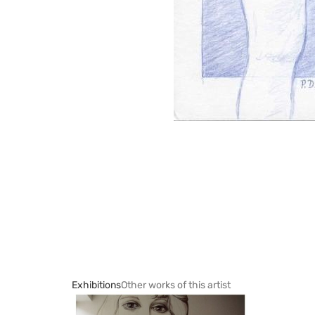
Exhibitions
Other works of this artist