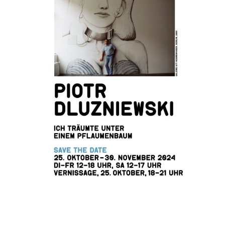
Ich träumte unter einem Pflaumenbaum
Galerie Nicola von Senger, Limmatstrasse
275, 8005 Zürich