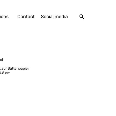
ions
Contact
Social media
el
t auf Büttenpapier
14.8 cm