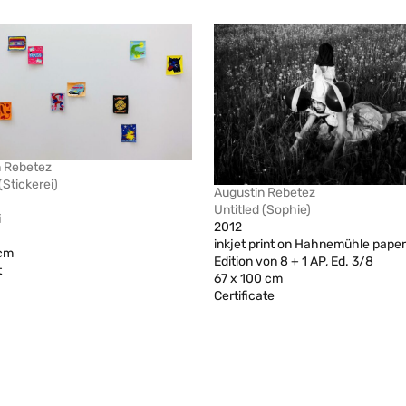
n Rebetez
(Stickerei)
Augustin Rebetez
Untitled (Sophie)
i
2012
inkjet print on Hahnemühle paper
 cm
Edition von 8 + 1 AP, Ed. 3/8
t
67 x 100 cm
Certificate