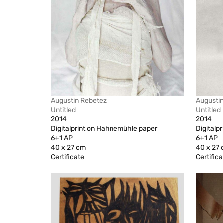
Augustin Rebetez
Augusti
Untitled
Untitled
2014
2014
Digitalprint on Hahnemühle paper
Digitalp
6+1 AP
6+1 AP
40 x 27 cm
40 x 27
Certificate
Certifica