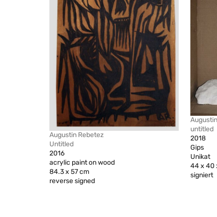
Augusti
untitled
Augustin Rebetez
2018
Untitled
Gips
2016
Unikat
acrylic paint on wood
44 x 40 
84.3 x 57 cm
signiert
reverse signed