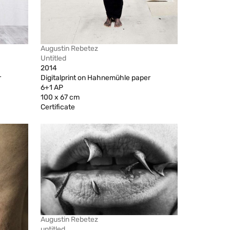
Augustin Rebetez
Untitled
2014
r
Digitalprint on Hahnemühle paper
6+1 AP
100 x 67 cm
Certificate
Augustin Rebetez
untitled