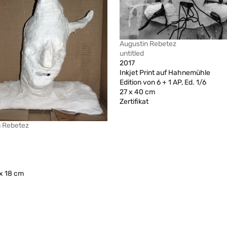
Augustin Rebetez
untitled
2017
Inkjet Print auf Hahnemühle
Edition von 6 + 1 AP, Ed. 1/6
27 x 40 cm
Zertifikat
n Rebetez
x 18 cm