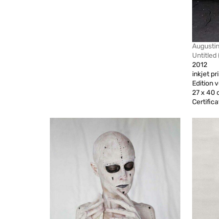
Augusti
Untitled
2012
inkjet p
Edition v
27 x 40
Certifica