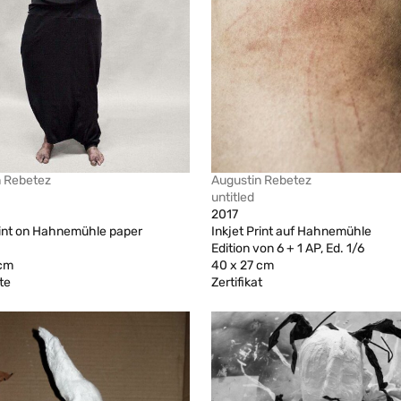
n Rebetez
Augustin Rebetez
untitled
2017
rint on Hahnemühle paper
Inkjet Print auf Hahnemühle
Edition von 6 + 1 AP, Ed. 1/6
 cm
40 x 27 cm
te
Zertifikat