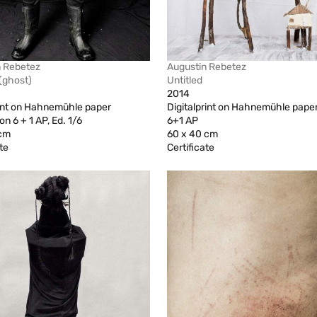
n Rebetez
Augustin Rebetez
 (ghost)
Untitled
2014
rint on Hahnemühle paper
Digitalprint on Hahnemühle pape
on 6 + 1 AP, Ed. 1/6
6+1 AP
 cm
60 x 40 cm
te
Certificate