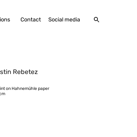
ions
Contact
Social media
stin Rebetez
print on Hahnemühle paper
 cm