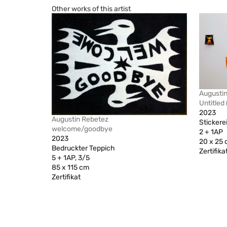
Other works of this artist
Augusti
Untitled 
2023
Augustin Rebetez
Stickere
welcome/goodbye
2 + 1AP
2023
20 x 25
Bedruckter Teppich
Zertifika
5 + 1AP, 3/5
85 x 115 cm
Zertifikat