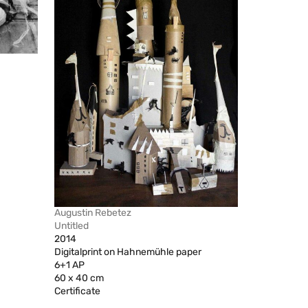
Augustin Rebetez
Untitled
2014
Digitalprint on Hahnemühle paper
6+1 AP
60 x 40 cm
Certificate