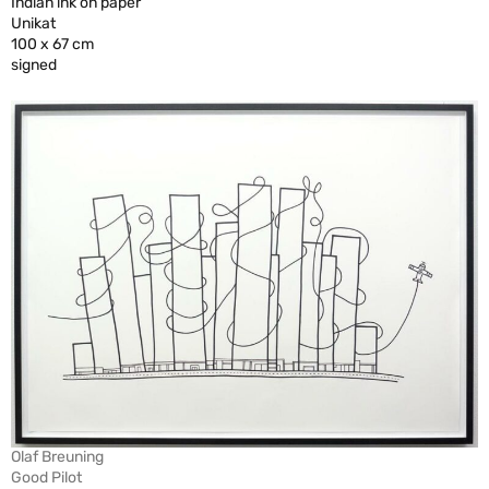
Indian ink on paper
Unikat
100 x 67 cm
signed
Olaf Breuning
Good Pilot