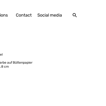
ions
Contact
Social media
el
arbe auf Büttenpapier
3.8 cm