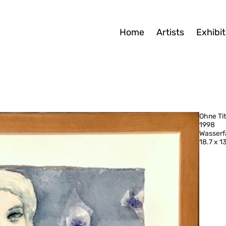
Home
Artists
Exhibit
Ohne Tit
1998
Wasserf
18.7 x 1