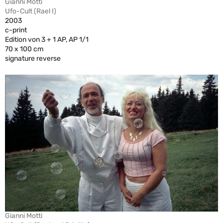
Gianni Motti
Ufo-Cult (Rael I)
2003
c-print
Edition von 3 + 1 AP, AP 1/1
70 x 100 cm
signature reverse
Gianni Motti