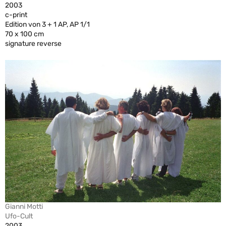
2003
c-print
Edition von 3 + 1 AP, AP 1/1
70 x 100 cm
signature reverse
Gianni Motti
Ufo-Cult
2003