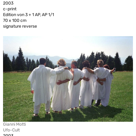
2003
c-print
Edition von 3 + 1 AP, AP 1/1
70 x 100 cm
signature reverse
Gianni Motti
Ufo-Cult
2003