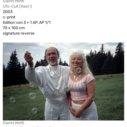
Gianni Motti
Ufo-Cult (Rael I)
2003
c-print
Edition von 3 + 1 AP, AP 1/1
70 x 100 cm
signature reverse
Gianni Motti